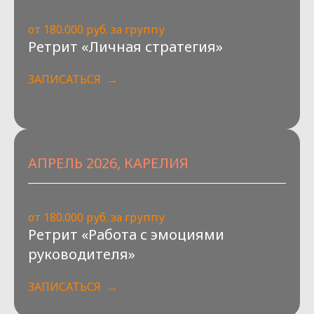
ситуациях.
на следующий этап. Каждый участник
Формируем набор инструментов для
соберёт собственную «дорожную
от 180.000 руб. за группу
работы с эмоциями в бизнесе: техники
карту», получит обратную связь и идеи
Ретрит «Личная стратегия»
восстановления, способы
от группы. Завершим ретрит
перенастройки внимания, навыки
творческим посланием себе
«эмоциональной паузы». Каждый
ЗАПИСАТЬСЯ
и договорённостями о поддержке
участник создаёт свою стратегию
в реализации задуманного.
эмоционального лидерства.
АПРЕЛЬ 2026, КАРЕЛИЯ
от 180.000 руб. за группу
Ретрит «Работа с эмоциями
руководителя»
ЗАПИСАТЬСЯ