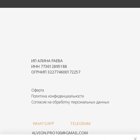
Tilda
Made on
ИП АЛИНА РАЕВА
ИНН 773612895188
ОГРНИП 322774600172257
Оферта
Политика конфиденциальности
Согласие на обработку персональных данных
WHATSAPP
TELEGRAM
ALVION.PRO100@GMAIL.COM